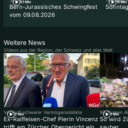
Sport
TeleBärn 
21 Min
15 Min
Bern-Jurassisches Schwingfest
Sonntag
vom 09.08.2026
Weitere News
Videos aus der Region, der Schweiz und aller Welt
Vorwurf schwerer Vermögensdelikte
90 Tonnen Ab
2 Min
1 Min
Ex-Raiffeisen-Chef Pierin Vincenz
So wird Z
trifft am Zürcher Obergericht ein
sauber