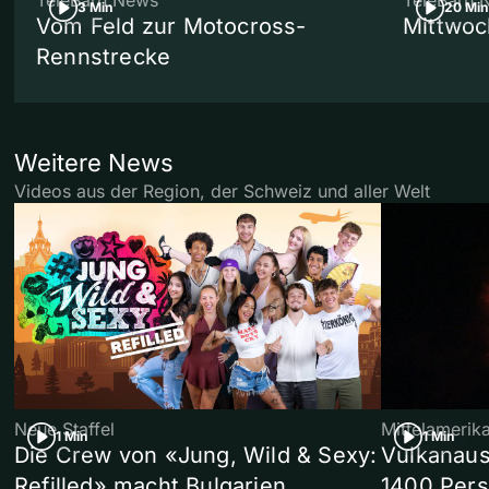
TeleBärn News
TeleBärn 
3 Min
20 Min
Vom Feld zur Motocross-
Mittwoc
Rennstrecke
Weitere News
Videos aus der Region, der Schweiz und aller Welt
Neue Staffel
Mittelamerik
1 Min
1 Min
Die Crew von «Jung, Wild & Sexy:
Vulkanaus
Refilled» macht Bulgarien
1400 Pers