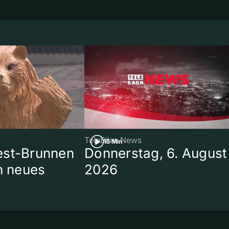
TeleBärn News
15 Min
est-Brunnen
Donnerstag, 6. August
in neues
2026