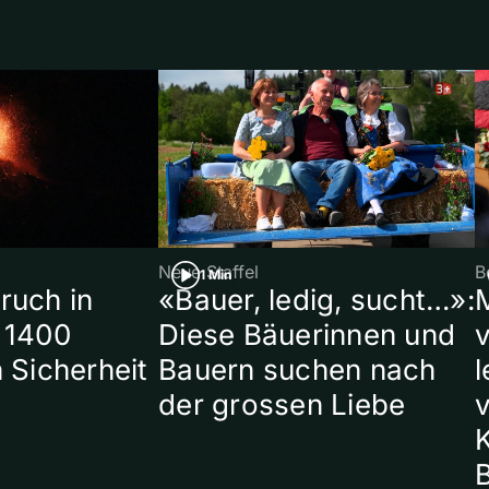
Neue Staffel
B
1 Min
ruch in
«Bauer, ledig, sucht…»:
 1400
Diese Bäuerinnen und
 Sicherheit
Bauern suchen nach
l
der grossen Liebe