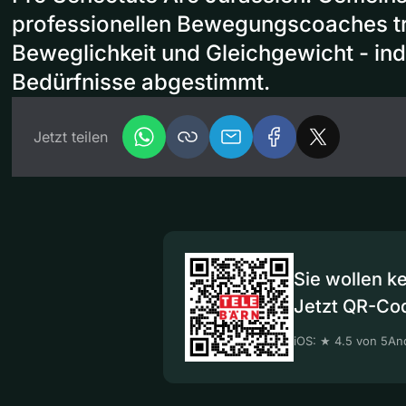
professionellen Bewegungscoaches tra
Beweglichkeit und Gleichgewicht - indi
Bedürfnisse abgestimmt.
Jetzt teilen
Sie wollen k
Jetzt QR-Co
iOS: ★ 4.5 von 5
And