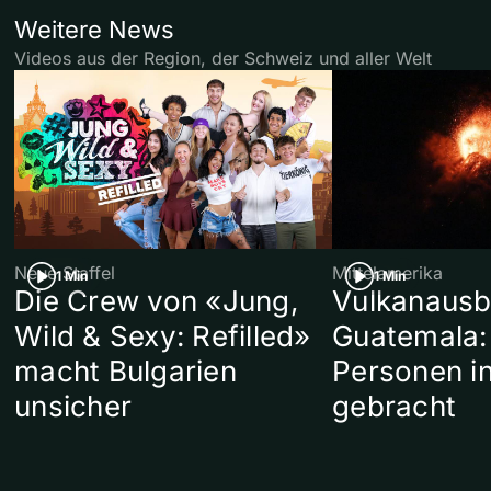
Weitere News
Videos aus der Region, der Schweiz und aller Welt
Neue Staffel
Mittelamerika
1 Min
1 Min
Die Crew von «Jung,
Vulkanausb
Wild & Sexy: Refilled»
Guatemala:
macht Bulgarien
Personen in
unsicher
gebracht