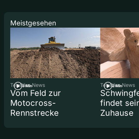
Meistgesehen
TeleBärn News
TeleBärn News
3 Min
2 Min
Vom Feld zur
Schwingf
Motocross-
findet se
Rennstrecke
Zuhause