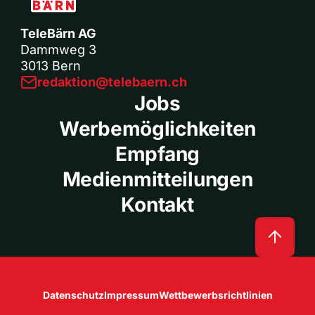
TeleBärn AG
Dammweg 3
3013 Bern
redaktion@telebaern.ch
Jobs
Werbemöglichkeiten
Empfang
Medienmitteilungen
Kontakt
Datenschutz
Impressum
Wettbewerbsrichtlinien