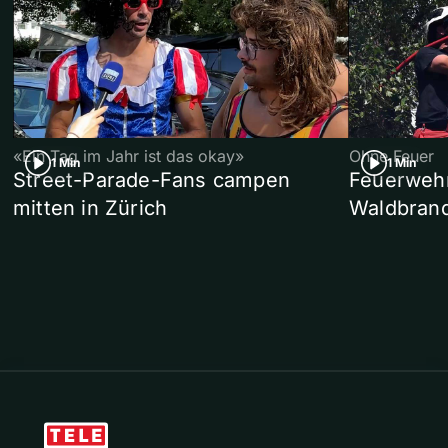
«Ein Tag im Jahr ist das okay»
Ohne Feuer
1 Min
1 Min
Street-Parade-Fans campen
Feuerwehr 
mitten in Zürich
Waldbrand