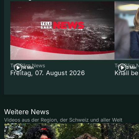
TeleBärn News
TeleBärn 
14 Min
3 Min
Freitag, 07. August 2026
Knall b
Weitere News
Videos aus der Region, der Schweiz und aller Welt