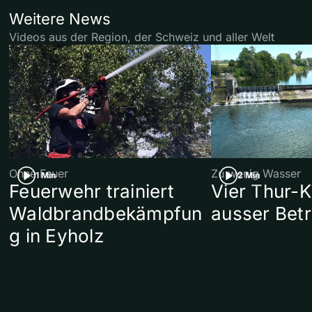
Weitere News
Videos aus der Region, der Schweiz und aller Welt
Ohne Feuer
Zu wenig Wasser
1 Min
2 Min
Feuerwehr trainiert
Vier Thur-K
Waldbrandbekämpfun
ausser Betr
g in Eyholz