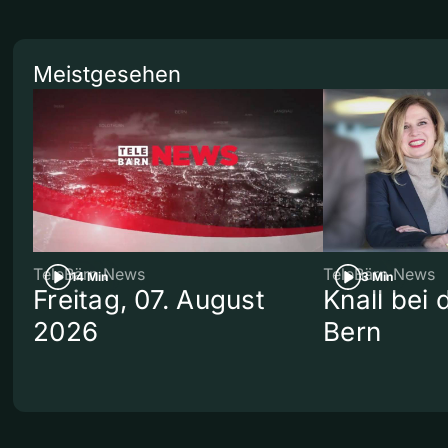
Meistgesehen
TeleBärn News
TeleBärn News
14 Min
3 Min
Freitag, 07. August
Knall bei
2026
Bern