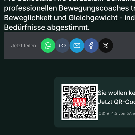
professionellen Bewegungscoaches tra
Beweglichkeit und Gleichgewicht - indi
Bedürfnisse abgestimmt.
Jetzt teilen
Sie wollen k
Jetzt QR-Co
iOS: ★ 4.5 von 5
And