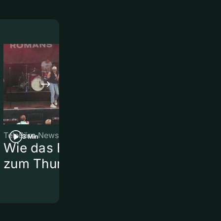
TeleBärn News
TeleBärn News
3 Min
3 Min
Wie das Brügglifest
Vom Feld zu
zum Thunfest wurde
Motocross-
Rennstreck