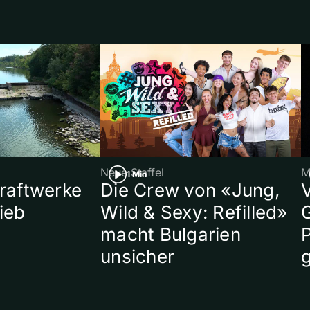
Neue Staffel
M
1 Min
raftwerke
Die Crew von «Jung,
ieb
Wild & Sexy: Refilled»
macht Bulgarien
P
unsicher