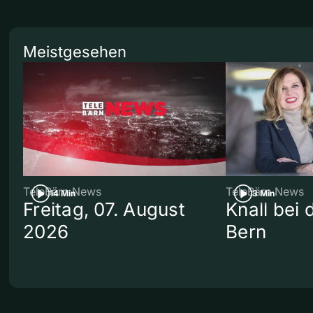
Meistgesehen
TeleBärn News
TeleBärn News
14 Min
3 Min
Freitag, 07. August
Knall bei
2026
Bern