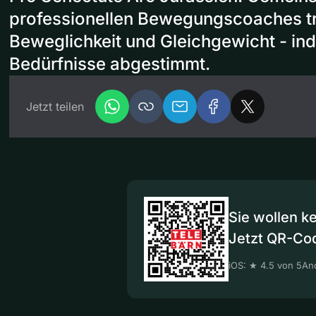
professionellen Bewegungscoaches tra
Beweglichkeit und Gleichgewicht - indi
Bedürfnisse abgestimmt.
Jetzt teilen
Sie wollen k
Jetzt QR-Co
iOS: ★ 4.5 von 5
And