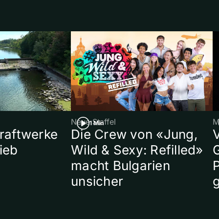
Neue Staffel
M
1 Min
raftwerke
Die Crew von «Jung,
ieb
Wild & Sexy: Refilled»
macht Bulgarien
P
unsicher