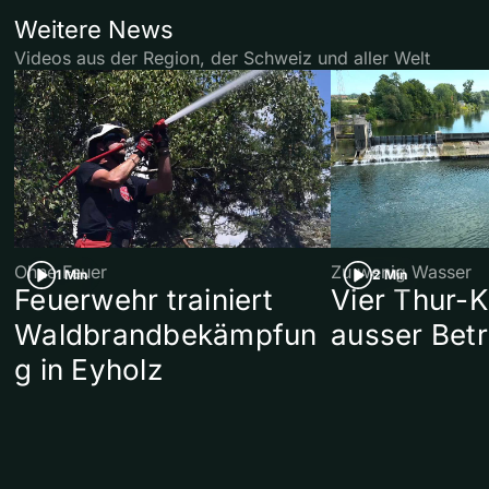
Weitere News
Videos aus der Region, der Schweiz und aller Welt
Ohne Feuer
Zu wenig Wasser
1 Min
2 Min
Feuerwehr trainiert
Vier Thur-K
Waldbrandbekämpfun
ausser Betr
g in Eyholz