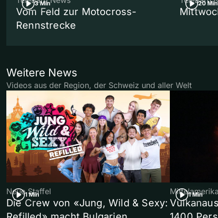
TeleBärn News
TeleBärn 
3 Min
20 Min
Vom Feld zur Motocross-
Mittwoc
Rennstrecke
Weitere News
Videos aus der Region, der Schweiz und aller Welt
Neue Staffel
Mittelamerik
1 Min
1 Min
Die Crew von «Jung, Wild & Sexy:
Vulkanaus
Refilled» macht Bulgarien
1400 Pers