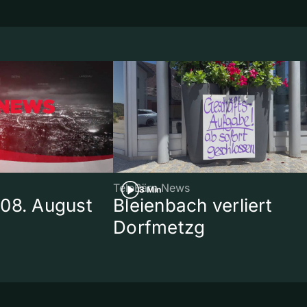
TeleBärn News
3 Min
08. August
Bleienbach verliert
Dorfmetzg