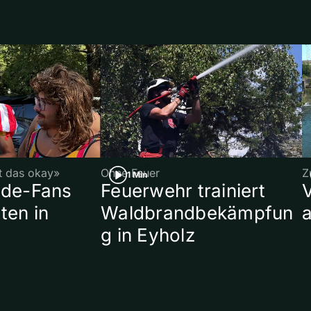
st das okay»
Ohne Feuer
Z
1 Min
ade-Fans
Feuerwehr trainiert
ten in
Waldbrandbekämpfun
a
g in Eyholz