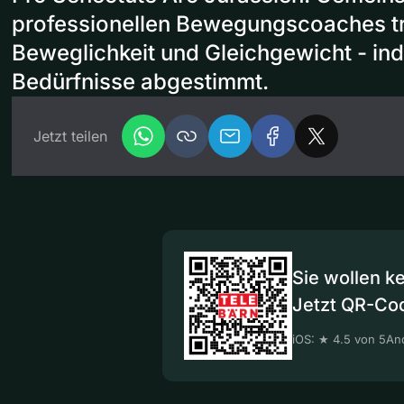
professionellen Bewegungscoaches tra
Beweglichkeit und Gleichgewicht - indi
Bedürfnisse abgestimmt.
Jetzt teilen
Sie wollen k
Jetzt QR-Co
iOS: ★ 4.5 von 5
And