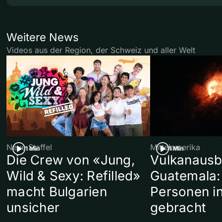
Weitere News
Videos aus der Region, der Schweiz und aller Welt
Neue Staffel
Mittelamerika
1 Min
1 Min
Die Crew von «Jung,
Vulkanausb
Wild & Sexy: Refilled»
Guatemala:
macht Bulgarien
Personen in
unsicher
gebracht