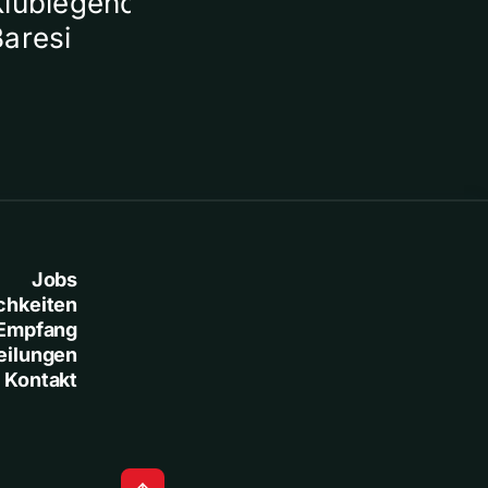
Klublegende Franco
Baresi
Jobs
chkeiten
Empfang
eilungen
Kontakt