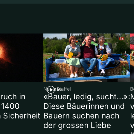
Neue Staffel
B
1 Min
ruch in
«Bauer, ledig, sucht…»:
 1400
Diese Bäuerinnen und
 Sicherheit
Bauern suchen nach
l
der grossen Liebe