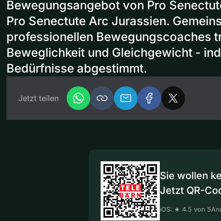
Bewegungsangebot von Pro Senectut
Pro Senectute Arc Jurassien. Gemein
professionellen Bewegungscoaches tra
Beweglichkeit und Gleichgewicht - indi
Bedürfnisse abgestimmt.
Jetzt teilen
Sie wollen k
Jetzt QR-Co
iOS: ★ 4.5 von 5
And