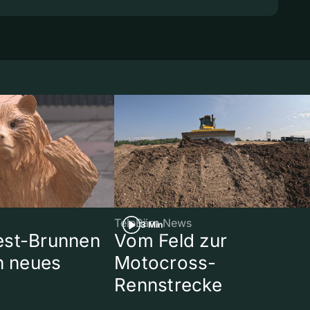
TeleBärn News
3 Min
est-Brunnen
Vom Feld zur
in neues
Motocross-
Rennstrecke