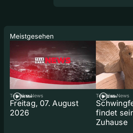
Meistgesehen
TeleBärn News
TeleBärn News
14 Min
2 Min
Freitag, 07. August
Schwingf
2026
findet se
Zuhause