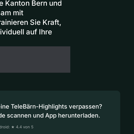
e Kanton Bern und
sam mit
inieren Sie Kraft,
viduell auf Ihre
eine TeleBärn-Highlights verpassen?
de scannen und App herunterladen.
roid: ★ 4.4 von 5