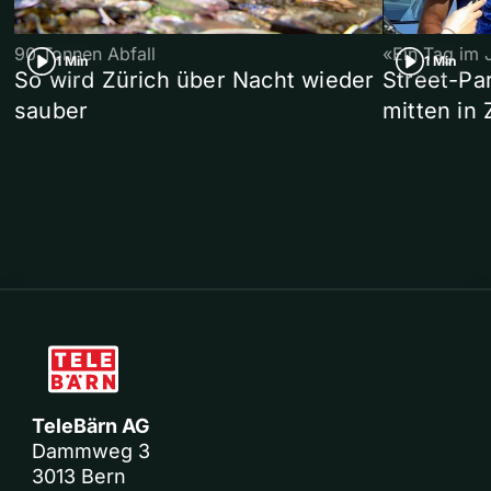
90 Tonnen Abfall
«Ein Tag im 
1 Min
1 Min
So wird Zürich über Nacht wieder
Street-P
sauber
mitten in 
TeleBärn AG
Dammweg 3
3013 Bern