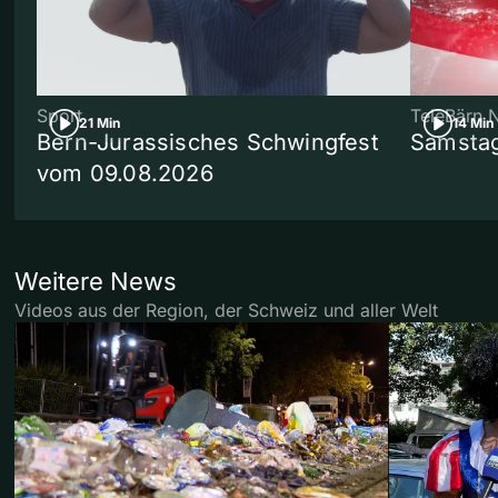
Sport
TeleBärn 
21 Min
14 Min
Bern-Jurassisches Schwingfest
Samstag
vom 09.08.2026
Weitere News
Videos aus der Region, der Schweiz und aller Welt