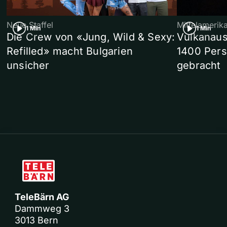
Neue Staffel
Mittelamerik
1 Min
1 Min
Die Crew von «Jung, Wild & Sexy:
Vulkanaus
Refilled» macht Bulgarien
1400 Pers
unsicher
gebracht
TeleBärn AG
Dammweg 3
3013 Bern