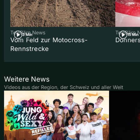
TeleBärn News
TeleBärn 
3 Min
15 Min
Vom Feld zur Motocross-
Donners
Rennstrecke
Weitere News
Videos aus der Region, der Schweiz und aller Welt