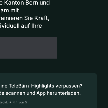
e Kanton Bern und
sam mit
inieren Sie Kraft,
viduell auf Ihre
eine TeleBärn-Highlights verpassen?
de scannen und App herunterladen.
roid: ★ 4.4 von 5