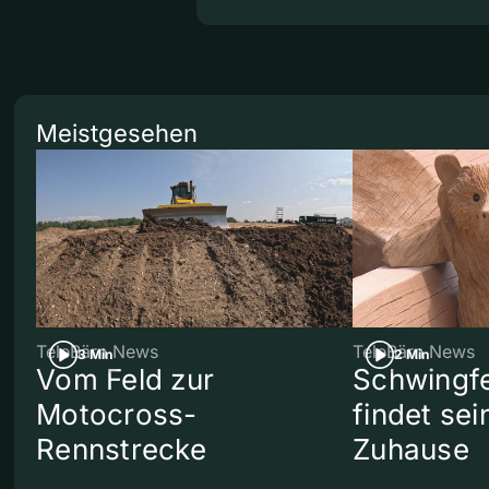
Meistgesehen
TeleBärn News
TeleBärn News
3 Min
2 Min
Vom Feld zur
Schwingf
Motocross-
findet se
Rennstrecke
Zuhause