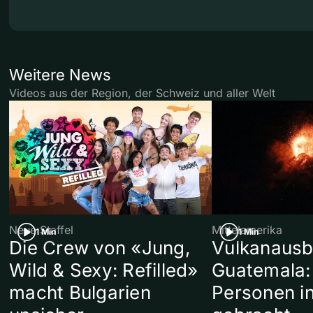
Weitere News
Videos aus der Region, der Schweiz und aller Welt
Neue Staffel
Mittelamerika
1 Min
1 Min
Die Crew von «Jung,
Vulkanausb
Wild & Sexy: Refilled»
Guatemala:
macht Bulgarien
Personen in