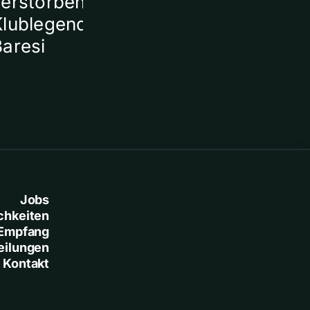
verstorbener
Klublegende Franco
Baresi
Jobs
chkeiten
Empfang
eilungen
Kontakt