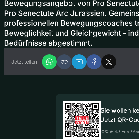
Bewegungsangebot von Pro Senectut
Pro Senectute Arc Jurassien. Gemein
professionellen Bewegungscoaches tra
Beweglichkeit und Gleichgewicht - indi
Bedürfnisse abgestimmt.
Jetzt teilen
Sie wollen k
Jetzt QR-Co
iOS: ★ 4.5 von 5
And