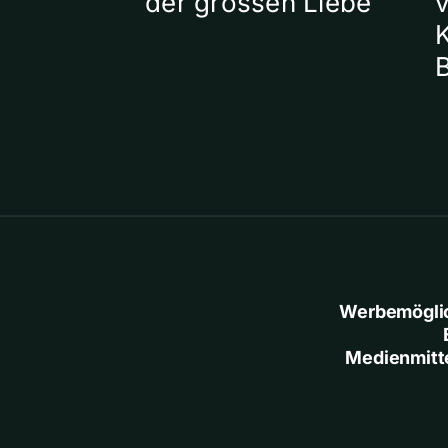
der grossen Liebe
Werbemögli
Medienmitt