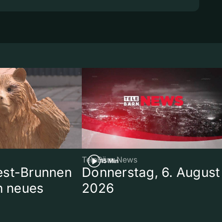
TeleBärn News
15 Min
est-Brunnen
Donnerstag, 6. August
in neues
2026