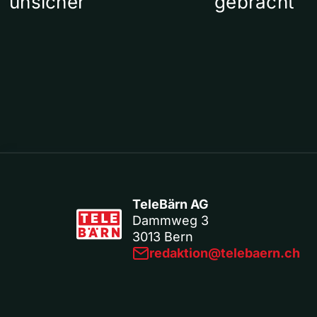
unsicher
gebracht
TeleBärn AG
Dammweg 3
3013 Bern
redaktion@telebaern.ch