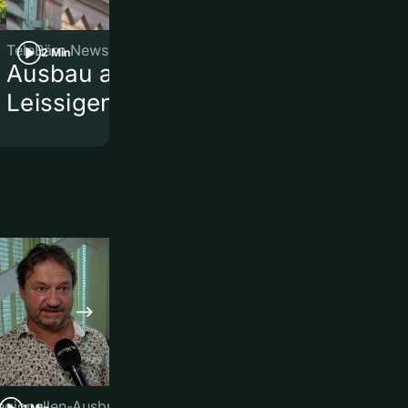
TeleBärn News
TeleBärn News
2 Min
3 Min
Ausbau am Bahnhof
Heimwehflu
Leissigen
egionellen-Ausbruch in Basel
Bern