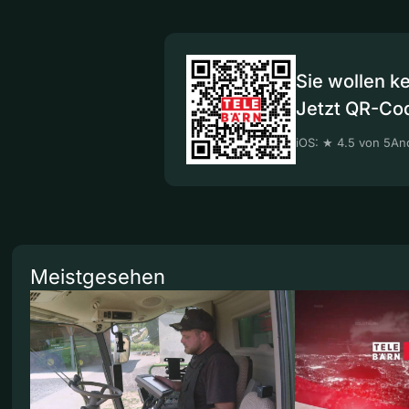
Sie wollen k
Jetzt QR-Co
iOS: ★ 4.5 von 5
And
Meistgesehen