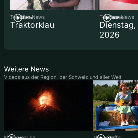
TeleBärn News
TeleBärn News
3 Min
18 Min
Traktorklau
Dienstag,
2026
Weitere News
Videos aus der Region, der Schweiz und aller Welt
Mittelamerika
Neue Staffel