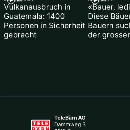
1 Min
1 Min
Vulkanausbruch in
«Bauer, led
Guatemala: 1400
Diese Bäue
Personen in Sicherheit
Bauern suc
gebracht
der grosse
TeleBärn AG
Dammweg 3