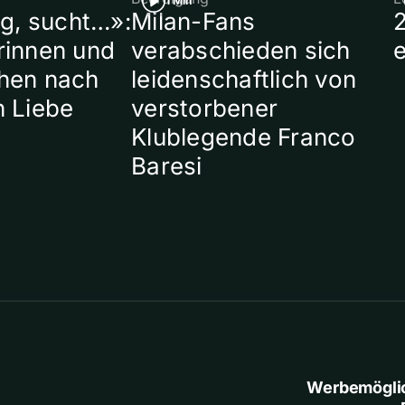
1 Min
ig, sucht…»:
Milan-Fans
rinnen und
verabschieden sich
hen nach
leidenschaftlich von
n Liebe
verstorbener
Klublegende Franco
Baresi
Werbemögli