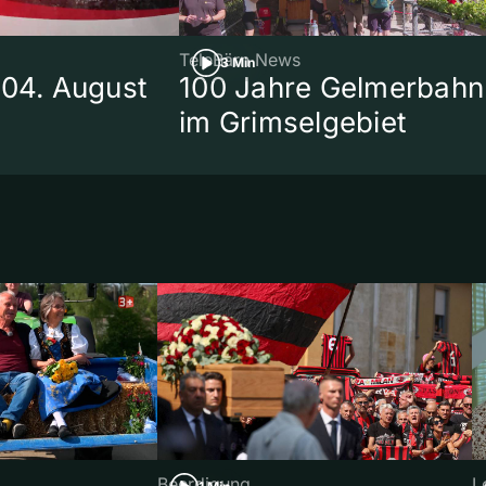
TeleBärn News
3 Min
 04. August
100 Jahre Gelmerbahn
im Grimselgebiet
Beerdigung
L