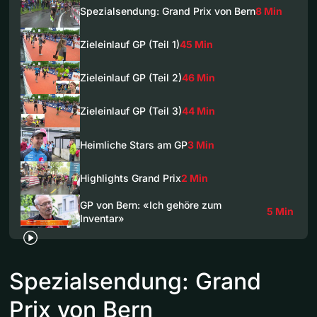
Spezialsendung: Grand Prix von Bern
8 Min
Zieleinlauf GP (Teil 1)
45 Min
Zieleinlauf GP (Teil 2)
46 Min
Zieleinlauf GP (Teil 3)
44 Min
Heimliche Stars am GP
3 Min
Highlights Grand Prix
2 Min
GP von Bern: «Ich gehöre zum
5 Min
Inventar»
Spezialsendung: Grand
Prix von Bern