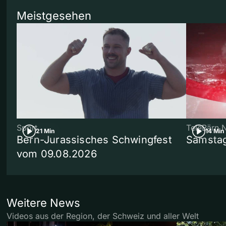
Meistgesehen
Sport
TeleBärn 
21 Min
14 Min
Bern-Jurassisches Schwingfest
Samstag
vom 09.08.2026
Weitere News
Videos aus der Region, der Schweiz und aller Welt