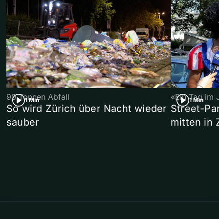
90 Tonnen Abfall
«Ein Tag im 
1 Min
1 Min
So wird Zürich über Nacht wieder
Street-P
sauber
mitten in 