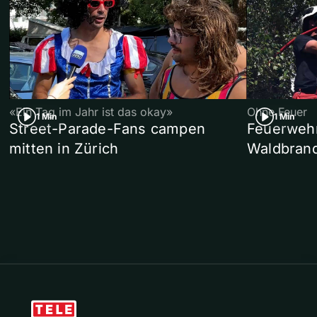
«Ein Tag im Jahr ist das okay»
Ohne Feuer
1 Min
1 Min
Street-Parade-Fans campen
Feuerwehr 
mitten in Zürich
Waldbrand