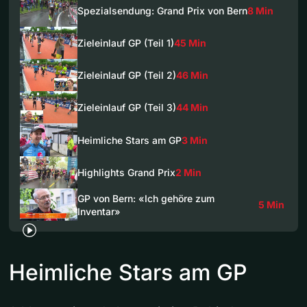
Spezialsendung: Grand Prix von Bern
8 Min
Zieleinlauf GP (Teil 1)
45 Min
Zieleinlauf GP (Teil 2)
46 Min
Zieleinlauf GP (Teil 3)
44 Min
Heimliche Stars am GP
3 Min
Highlights Grand Prix
2 Min
GP von Bern: «Ich gehöre zum
5 Min
Inventar»
Heimliche Stars am GP