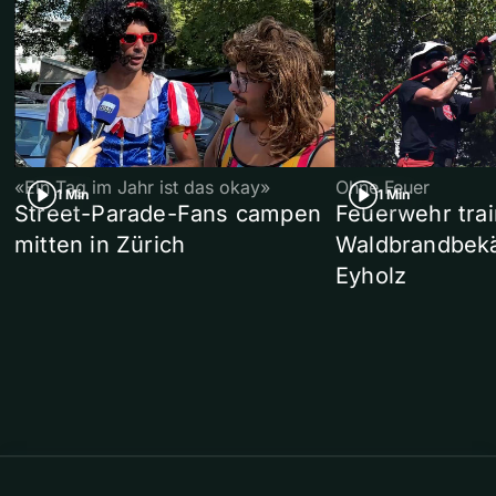
«Ein Tag im Jahr ist das okay»
Ohne Feuer
1 Min
1 Min
Street-Parade-Fans campen
Feuerwehr trai
mitten in Zürich
Waldbrandbek
Eyholz