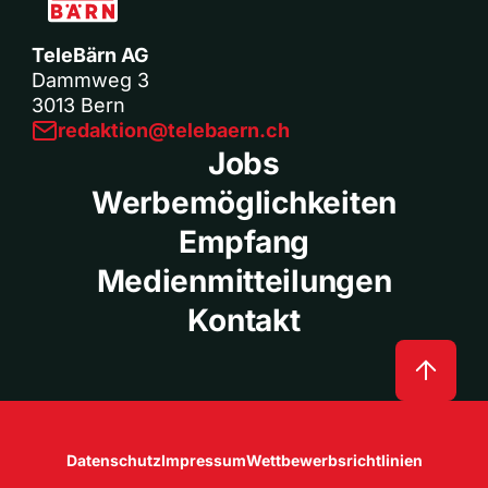
TeleBärn AG
Dammweg 3
3013 Bern
redaktion@telebaern.ch
Jobs
Werbemöglichkeiten
Empfang
Medienmitteilungen
Kontakt
Datenschutz
Impressum
Wettbewerbsrichtlinien