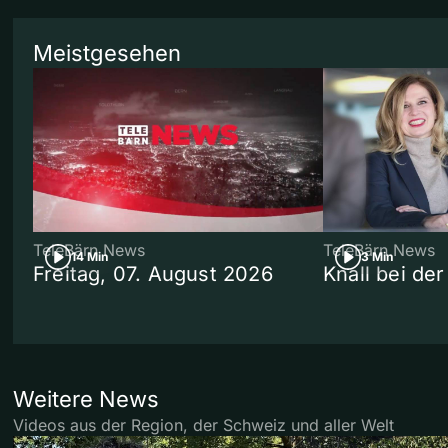
Meistgesehen
TeleBärn News
TeleBärn News
14 Min
3 Min
Freitag, 07. August 2026
Knall bei de
Weitere News
Videos aus der Region, der Schweiz und aller Welt