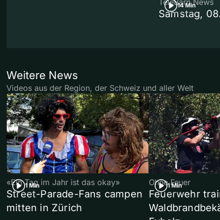
TeleBärn News
14 Min
Samstag, 08
Weitere News
Videos aus der Region, der Schweiz und aller Welt
«Ein Tag im Jahr ist das okay»
Ohne Feuer
1 Min
1 Min
Street-Parade-Fans campen
Feuerwehr trai
mitten in Zürich
Waldbrandbek