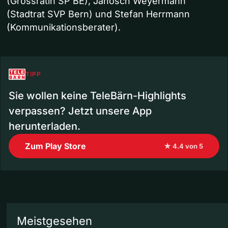
(Grossrätin SP BE), Janosch Weyermann
(Stadtrat SVP Bern) und Stefan Herrmann
(Kommunikationsberater).
TIPP
Sie wollen keine TeleBärn-Highlights
verpassen? Jetzt unsere App
herunterladen.
Zum Play Store
★ 4.4 von 5
Meistgesehen