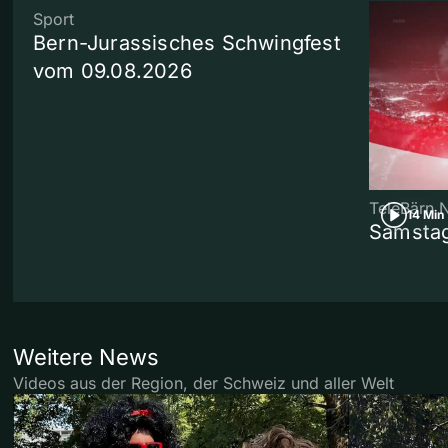
Sport
Bern-Jurassisches Schwingfest
vom 09.08.2026
TeleBärn 
14 Min
Samstag
Weitere News
Videos aus der Region, der Schweiz und aller Welt