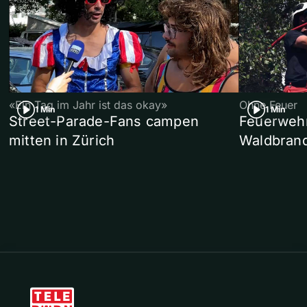
«Ein Tag im Jahr ist das okay»
Ohne Feuer
1 Min
1 Min
Street-Parade-Fans campen
Feuerwehr 
mitten in Zürich
Waldbrand