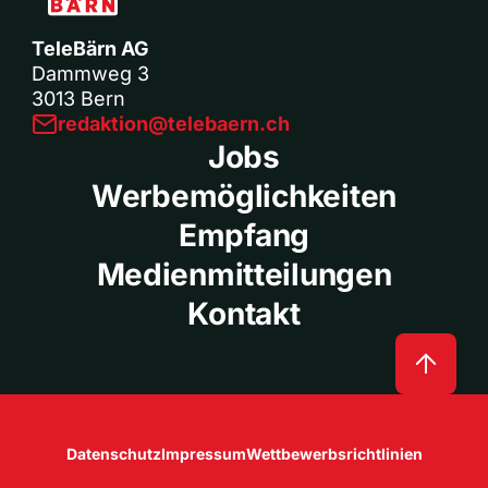
TeleBärn AG
Dammweg 3
3013 Bern
redaktion@telebaern.ch
Jobs
Werbemöglichkeiten
Empfang
Medienmitteilungen
Kontakt
Datenschutz
Impressum
Wettbewerbsrichtlinien