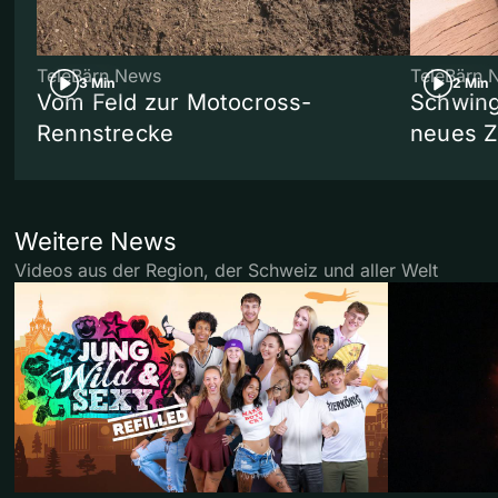
TeleBärn News
TeleBärn 
3 Min
2 Min
Vom Feld zur Motocross-
Schwing
Rennstrecke
neues 
Weitere News
Videos aus der Region, der Schweiz und aller Welt