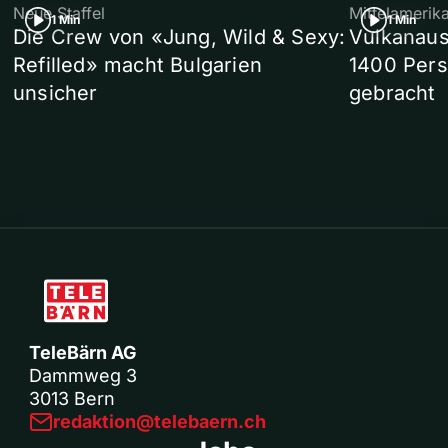
Neue Staffel
Mittelamerik
1 Min
1 Min
Die Crew von «Jung, Wild & Sexy:
Vulkanaus
Refilled» macht Bulgarien
1400 Pers
unsicher
gebracht
TeleBärn AG
Dammweg 3
3013 Bern
redaktion@telebaern.ch