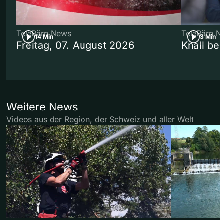
TeleBärn News
TeleBärn 
14 Min
3 Min
Freitag, 07. August 2026
Knall b
Weitere News
Videos aus der Region, der Schweiz und aller Welt