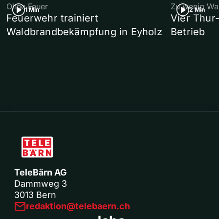
Ohne Feuer
Zu wenig Wa
1 Min
2 Min
Feuerwehr trainiert
Vier Thur
Waldbrandbekämpfung in Eyholz
Betrieb
TeleBärn AG
Dammweg 3
3013 Bern
redaktion@telebaern.ch