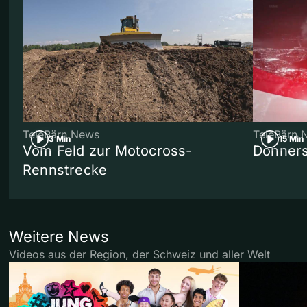
TeleBärn News
TeleBärn 
3 Min
15 Min
Vom Feld zur Motocross-
Donners
Rennstrecke
Weitere News
Videos aus der Region, der Schweiz und aller Welt