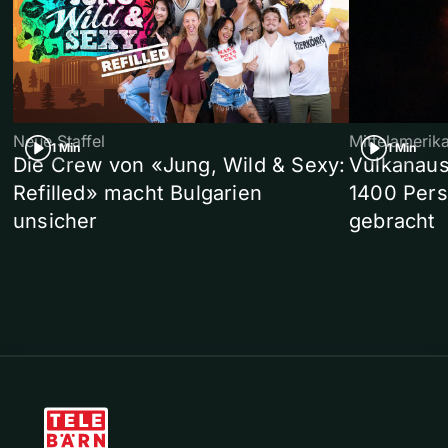
Neue Staffel
Mittelamerik
1 Min
1 Min
Die Crew von «Jung, Wild & Sexy:
Vulkanaus
Refilled» macht Bulgarien
1400 Pers
unsicher
gebracht