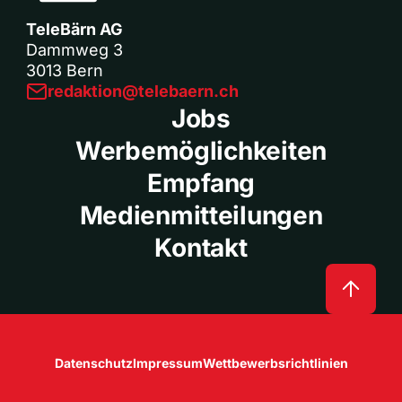
TeleBärn AG
Dammweg 3
3013 Bern
redaktion@telebaern.ch
Jobs
Werbemöglichkeiten
Empfang
Medienmitteilungen
Kontakt
Datenschutz
Impressum
Wettbewerbsrichtlinien