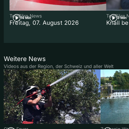
TeleBärn News
TeleBärn 
14 Min
3 Min
Freitag, 07. August 2026
Knall b
Weitere News
Videos aus der Region, der Schweiz und aller Welt