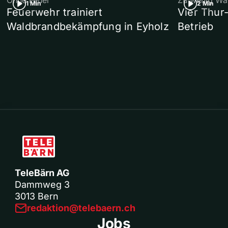
Ohne Feuer
Zu wenig Wa
1 Min
2 Min
Feuerwehr trainiert
Vier Thur
Waldbrandbekämpfung in Eyholz
Betrieb
TeleBärn AG
Dammweg 3
3013 Bern
redaktion@telebaern.ch
Jobs