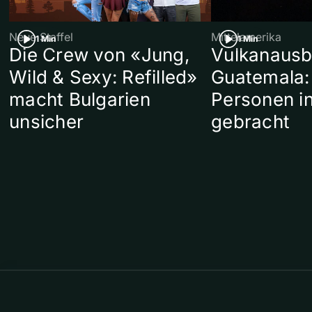
Neue Staffel
Mittelamerika
1 Min
1 Min
Die Crew von «Jung,
Vulkanausb
Wild & Sexy: Refilled»
Guatemala:
macht Bulgarien
Personen in
unsicher
gebracht