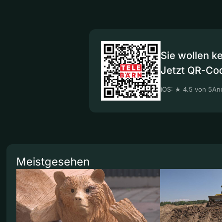
Sie wollen k
Jetzt QR-Co
iOS: ★ 4.5 von 5
And
Meistgesehen