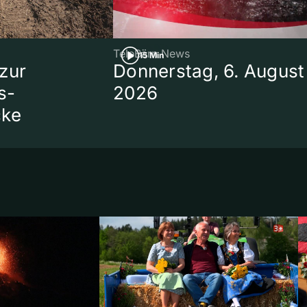
TeleBärn News
15 Min
zur
Donnerstag, 6. August
s-
2026
cke