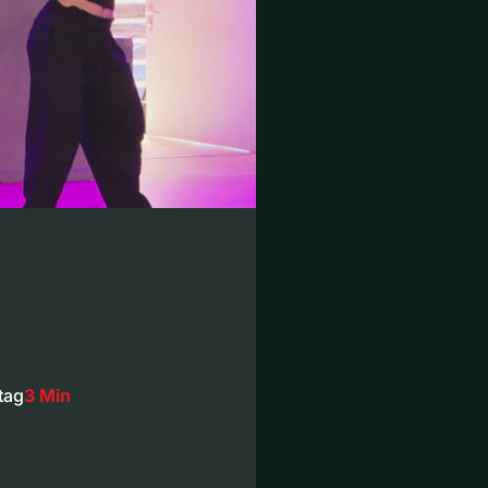
tag
3 Min