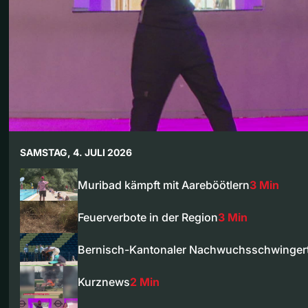
SAMSTAG, 4. JULI 2026
Muribad kämpft mit Aareböötlern
3 Min
Feuerverbote in der Region
3 Min
Bernisch-Kantonaler Nachwuchsschwinger
Kurznews
2 Min