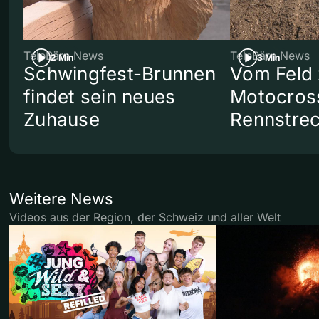
TeleBärn News
TeleBärn News
2 Min
3 Min
Schwingfest-Brunnen
Vom Feld 
findet sein neues
Motocros
Zuhause
Rennstre
Weitere News
Videos aus der Region, der Schweiz und aller Welt