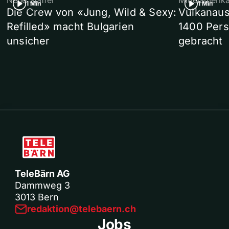
Neue Staffel
Mittelamerik
1 Min
1 Min
Die Crew von «Jung, Wild & Sexy:
Vulkanaus
Refilled» macht Bulgarien
1400 Pers
unsicher
gebracht
TeleBärn AG
Dammweg 3
3013 Bern
redaktion@telebaern.ch
Jobs