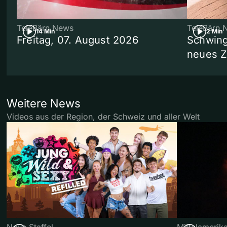
TeleBärn News
TeleBärn 
14 Min
2 Min
Freitag, 07. August 2026
Schwing
neues 
Weitere News
Videos aus der Region, der Schweiz und aller Welt