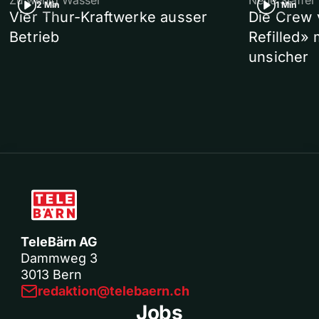
Zu wenig Wasser
Neue Staffel
2 Min
1 Min
Vier Thur-Kraftwerke ausser
Die Crew 
Betrieb
Refilled»
unsicher
TeleBärn AG
Dammweg 3
3013 Bern
redaktion@telebaern.ch
Jobs