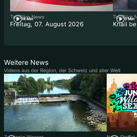
TeleBärn News
TeleBärn 
14 Min
3 Min
Freitag, 07. August 2026
Knall b
Weitere News
Videos aus der Region, der Schweiz und aller Welt