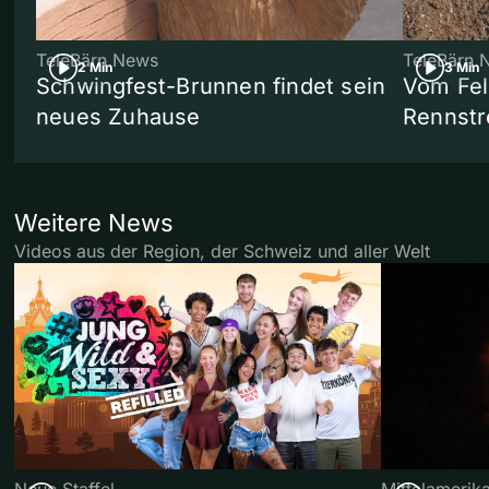
TeleBärn News
TeleBärn 
2 Min
3 Min
Schwingfest-Brunnen findet sein
Vom Fel
neues Zuhause
Rennstr
Weitere News
Videos aus der Region, der Schweiz und aller Welt