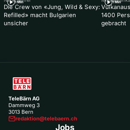
Neue Staffel
Mittelamerik
1 Min
1 Min
Die Crew von «Jung, Wild & Sexy:
Vulkanaus
Refilled» macht Bulgarien
1400 Pers
unsicher
gebracht
TeleBärn AG
Dammweg 3
3013 Bern
redaktion@telebaern.ch
Jobs