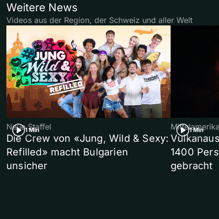
Weitere News
Videos aus der Region, der Schweiz und aller Welt
Neue Staffel
Mittelamerik
1 Min
1 Min
Die Crew von «Jung, Wild & Sexy:
Vulkanaus
Refilled» macht Bulgarien
1400 Pers
unsicher
gebracht