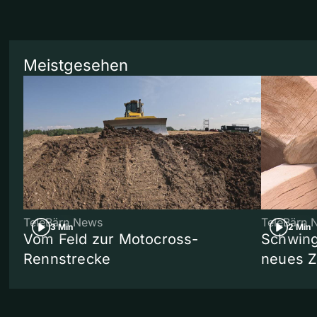
Meistgesehen
TeleBärn News
TeleBärn 
3 Min
2 Min
Vom Feld zur Motocross-
Schwing
Rennstrecke
neues 