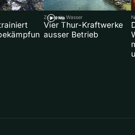
Zu wenig Wasser
N
2 Min
rainiert
Vier Thur-Kraftwerke
bekämpfun
ausser Betrieb
W