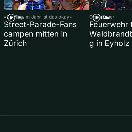
«Ein Tag im Jahr ist das okay»
Ohne Feuer
1 Min
1 Min
Street-Parade-Fans
Feuerwehr t
campen mitten in
Waldbrand
Zürich
g in Eyholz