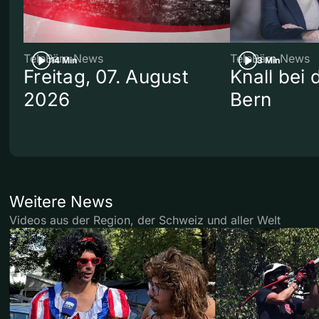
TeleBärn News
TeleBärn News
14 Min
3 Min
Freitag, 07. August
Knall bei
2026
Bern
Weitere News
Videos aus der Region, der Schweiz und aller Welt