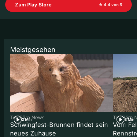
Zum Play Store
★ 4.4 von 5
Meistgesehen
TeleBärn News
TeleBärn 
2 Min
3 Min
Schwingfest-Brunnen findet sein
Vom Fel
neues Zuhause
Rennstr