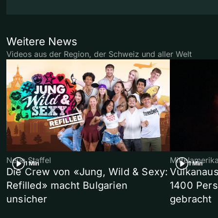
Weitere News
Videos aus der Region, der Schweiz und aller Welt
Neue Staffel
Mittelamerik
1 Min
1 Min
Die Crew von «Jung, Wild & Sexy:
Vulkanaus
Refilled» macht Bulgarien
1400 Pers
unsicher
gebracht