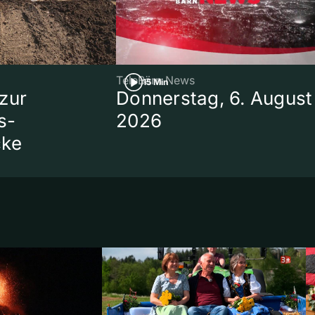
TeleBärn News
15 Min
zur
Donnerstag, 6. August
s-
2026
cke