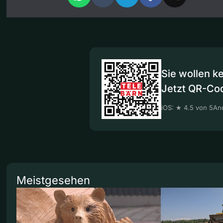
Sie wollen k
Jetzt QR-Co
iOS: ★ 4.5 von 5
And
Meistgesehen