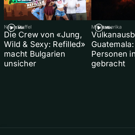
Neue Staffel
Mittelamerika
1 Min
1 Min
Die Crew von «Jung,
Vulkanausb
Wild & Sexy: Refilled»
Guatemala:
macht Bulgarien
Personen in
unsicher
gebracht