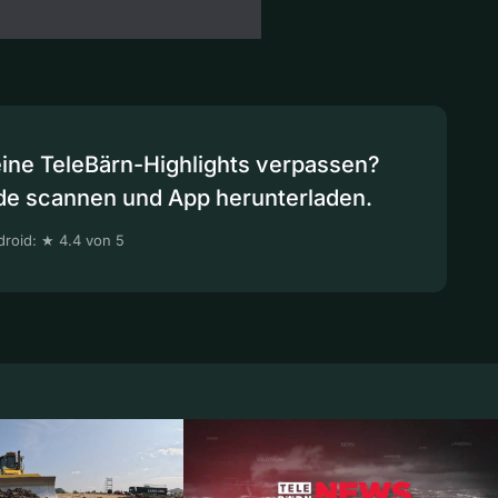
eine TeleBärn-Highlights verpassen?
de scannen und App herunterladen.
roid: ★ 4.4 von 5