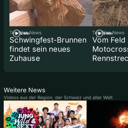
TeleBärn News
TeleBärn News
2 Min
3 Min
Schwingfest-Brunnen
Vom Feld 
findet sein neues
Motocros
Zuhause
Rennstre
Weitere News
Videos aus der Region, der Schweiz und aller Welt