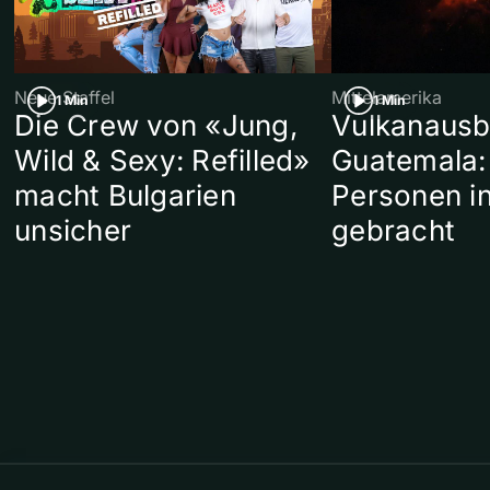
Neue Staffel
Mittelamerika
1 Min
1 Min
Die Crew von «Jung,
Vulkanausb
Wild & Sexy: Refilled»
Guatemala:
macht Bulgarien
Personen in
unsicher
gebracht