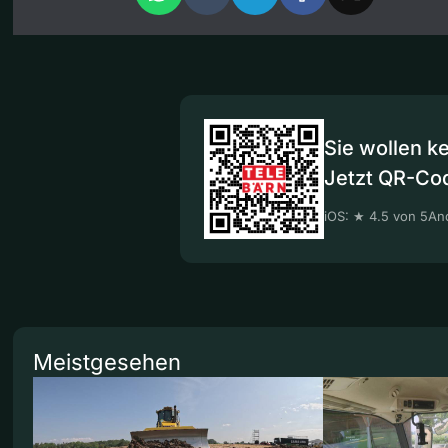
Sie wollen k
Jetzt QR-Co
iOS: ★ 4.5 von 5
And
Meistgesehen