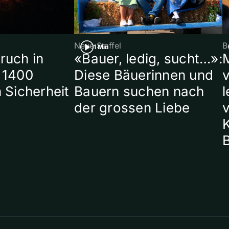
Neue Staffel
B
1 Min
ruch in
«Bauer, ledig, sucht…»:
 1400
Diese Bäuerinnen und
 Sicherheit
Bauern suchen nach
l
der grossen Liebe