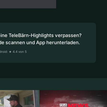
eine TeleBärn-Highlights verpassen?
de scannen und App herunterladen.
roid: ★ 4.4 von 5