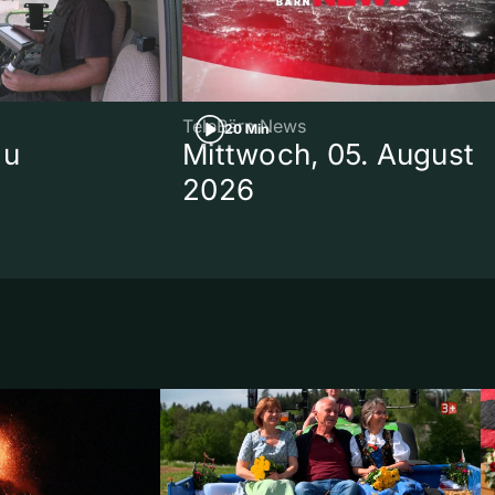
TeleBärn News
20 Min
au
Mittwoch, 05. August
2026