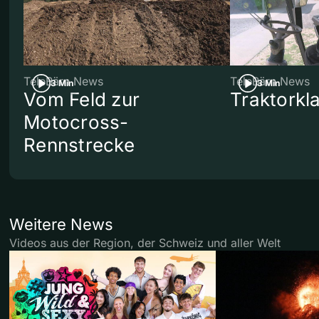
TeleBärn News
TeleBärn News
3 Min
3 Min
Vom Feld zur
Traktorkl
Motocross-
Rennstrecke
Weitere News
Videos aus der Region, der Schweiz und aller Welt