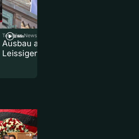
TeleBärn News
TeleBärn News
2 Min
2 Min
Ausbau am Bahnhof
Kurznews
Leissigen