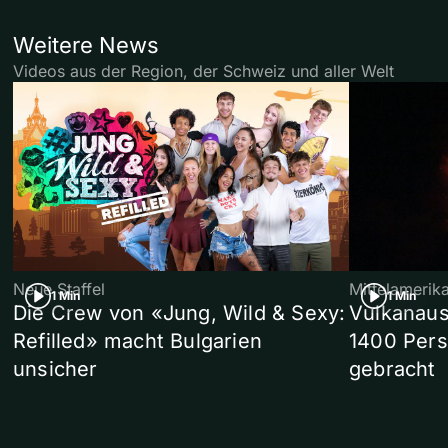
Weitere News
Videos aus der Region, der Schweiz und aller Welt
Neue Staffel
Mittelamerik
1 Min
1 Min
Die Crew von «Jung, Wild & Sexy:
Vulkanaus
Refilled» macht Bulgarien
1400 Pers
unsicher
gebracht