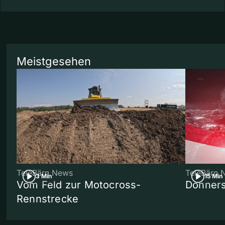
Meistgesehen
TeleBärn News
TeleBärn 
3 Min
15 Min
Vom Feld zur Motocross-
Donners
Rennstrecke