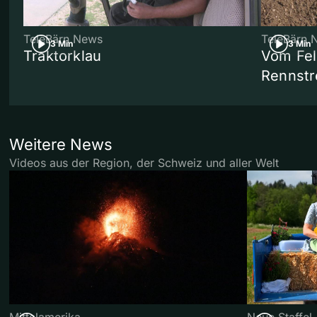
TeleBärn News
TeleBärn 
3 Min
3 Min
Traktorklau
Vom Fel
Rennstr
Weitere News
Videos aus der Region, der Schweiz und aller Welt