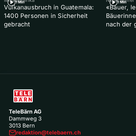
Mittelamerika
Neue Staffel
1 Min
1 Min
Vulkanausbruch in Guatemala:
«Bauer, l
1400 Personen in Sicherheit
Bäuerinne
gebracht
nach der 
TeleBärn AG
Dammweg 3
3013 Bern
redaktion@telebaern.ch