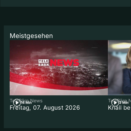
Meistgesehen
TeleBärn News
TeleBärn 
14 Min
3 Min
Freitag, 07. August 2026
Knall b