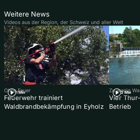
Weitere News
Videos aus der Region, der Schweiz und aller Welt
Ohne Feuer
Zu wenig Wa
1 Min
2 Min
Feuerwehr trainiert
Vier Thur
Waldbrandbekämpfung in Eyholz
Betrieb