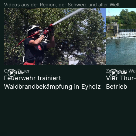
Videos aus der Region, der Schweiz und aller Welt
Ohne Feuer
Zu wenig Wa
1 Min
2 Min
Feuerwehr trainiert
Vier Thur
Waldbrandbekämpfung in Eyholz
Betrieb