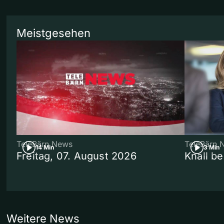
Meistgesehen
TeleBärn News
TeleBärn 
14 Min
3 Min
Freitag, 07. August 2026
Knall b
Weitere News