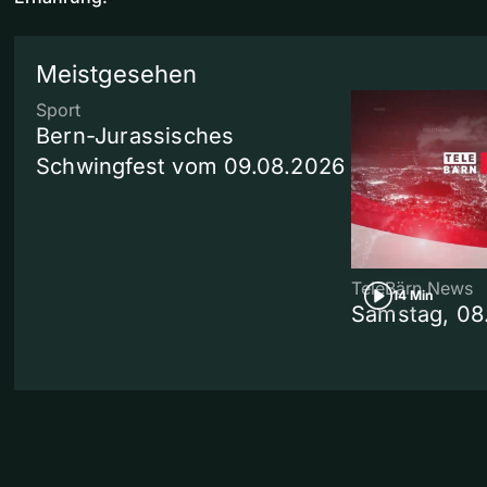
Meistgesehen
Sport
Bern-Jurassisches
Schwingfest vom 09.08.2026
TeleBärn News
14 Min
Samstag, 08