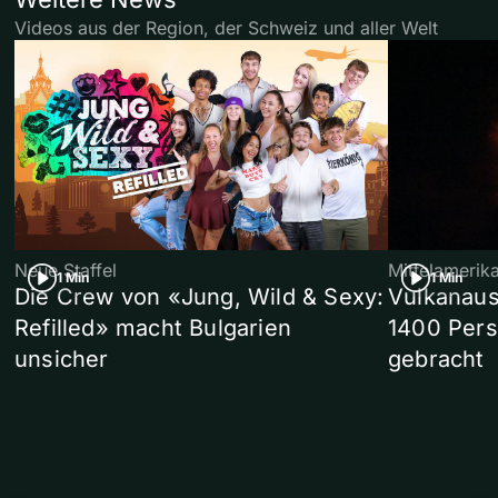
Videos aus der Region, der Schweiz und aller Welt
Neue Staffel
Mittelamerik
1 Min
1 Min
Die Crew von «Jung, Wild & Sexy:
Vulkanaus
Refilled» macht Bulgarien
1400 Pers
unsicher
gebracht