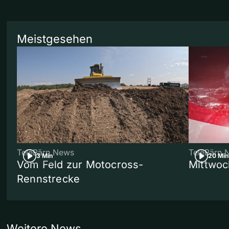
Meistgesehen
TeleBärn News
TeleBärn 
3 Min
20 Min
Vom Feld zur Motocross-
Mittwoc
Rennstrecke
Weitere News