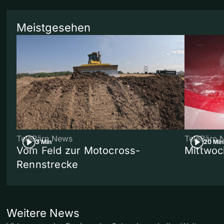
Meistgesehen
TeleBärn News
TeleBärn 
3 Min
20 Min
Vom Feld zur Motocross-
Mittwoc
Rennstrecke
Weitere News