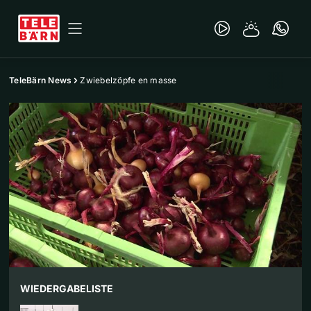
TeleBärn News
Zwiebelzöpfe en masse
WIEDERGABELISTE