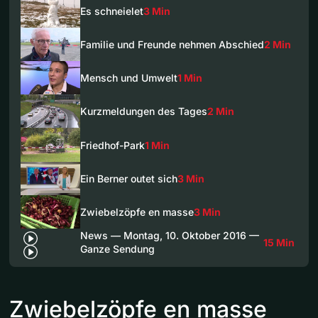
Es schneielet
3 Min
Familie und Freunde nehmen Abschied
2 Min
Mensch und Umwelt
1 Min
Kurzmeldungen des Tages
2 Min
Friedhof-Park
1 Min
Ein Berner outet sich
3 Min
Zwiebelzöpfe en masse
3 Min
News — Montag, 10. Oktober 2016 —
15 Min
Ganze Sendung
Zwiebelzöpfe en masse