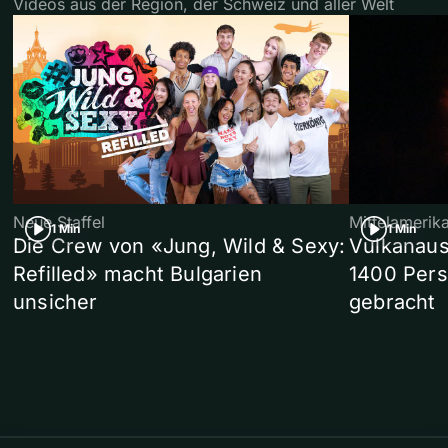
Videos aus der Region, der Schweiz und aller Welt
Neue Staffel
Mittelamerik
1 Min
1 Min
Die Crew von «Jung, Wild & Sexy:
Vulkanaus
Refilled» macht Bulgarien
1400 Pers
unsicher
gebracht