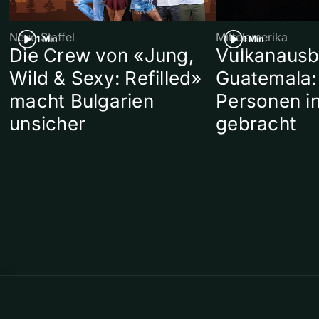
Neue Staffel
Mittelamerika
1 Min
1 Min
Die Crew von «Jung,
Vulkanausb
Wild & Sexy: Refilled»
Guatemala:
macht Bulgarien
Personen in
unsicher
gebracht