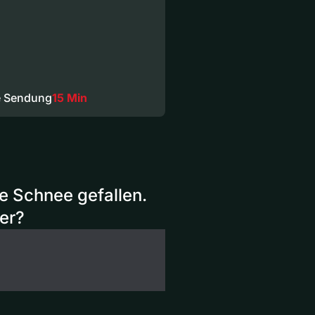
e Sendung
15 Min
te Schnee gefallen.
ter?