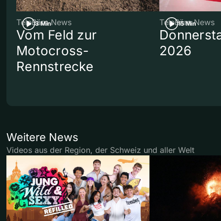
TeleBärn News
TeleBärn News
3 Min
15 Min
Vom Feld zur
Donnersta
Motocross-
2026
Rennstrecke
Weitere News
Videos aus der Region, der Schweiz und aller Welt