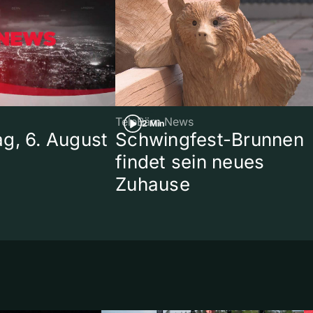
TeleBärn News
2 Min
g, 6. August
Schwingfest-Brunnen
findet sein neues
Zuhause