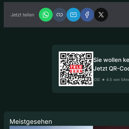
Jetzt teilen
Sie wollen k
Jetzt QR-Co
iOS: ★ 4.5 von 5
And
Meistgesehen