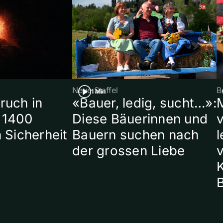
Neue Staffel
B
1 Min
ruch in
«Bauer, ledig, sucht…»:
 1400
Diese Bäuerinnen und
 Sicherheit
Bauern suchen nach
l
der grossen Liebe