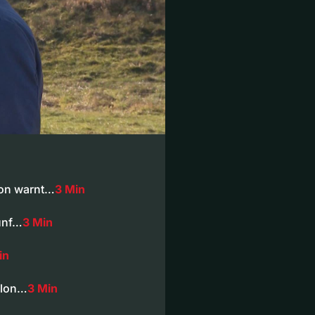
ion warnt…
3 Min
ünf…
3 Min
in
hlon…
3 Min