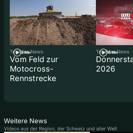
TeleBärn News
TeleBärn News
3 Min
15 Min
Vom Feld zur
Donnersta
Motocross-
2026
Rennstrecke
Weitere News
Videos aus der Region, der Schweiz und aller Welt