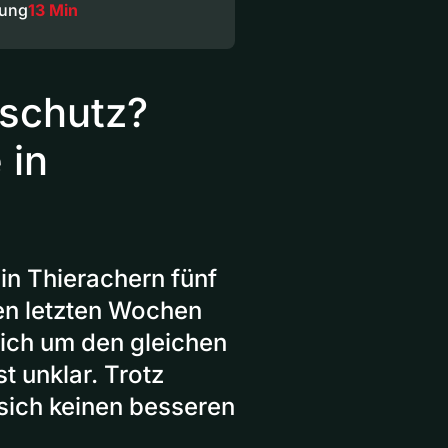
dung
13 Min
schutz?
 in
in Thierachern fünf
en letzten Wochen
sich um den gleichen
t unklar. Trotz
 sich keinen besseren