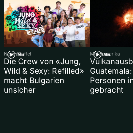
Neue Staffel
Mittelamerika
1 Min
1 Min
Die Crew von «Jung,
Vulkanausb
Wild & Sexy: Refilled»
Guatemala:
macht Bulgarien
Personen in
unsicher
gebracht