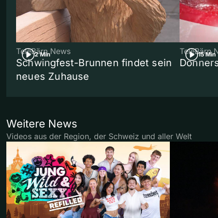
TeleBärn News
TeleBärn 
2 Min
15 Min
Schwingfest-Brunnen findet sein
Donners
neues Zuhause
Weitere News
Videos aus der Region, der Schweiz und aller Welt