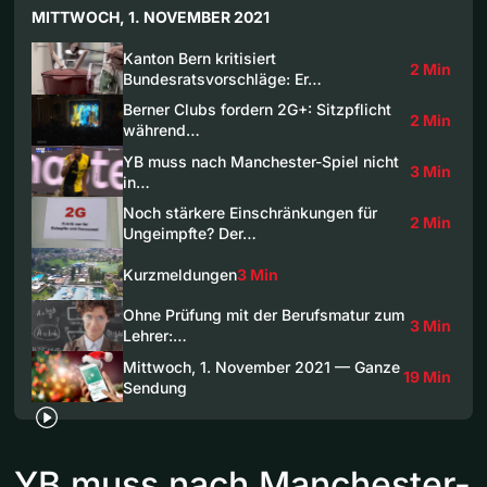
MITTWOCH, 1. NOVEMBER 2021
Kanton Bern kritisiert
2 Min
Bundesratsvorschläge: Er…
Berner Clubs fordern 2G+: Sitzpflicht
2 Min
während…
YB muss nach Manchester-Spiel nicht
3 Min
in…
Noch stärkere Einschränkungen für
2 Min
Ungeimpfte? Der…
Kurzmeldungen
3 Min
Ohne Prüfung mit der Berufsmatur zum
3 Min
Lehrer:…
Mittwoch, 1. November 2021 — Ganze
19 Min
Sendung
YB muss nach Manchester-