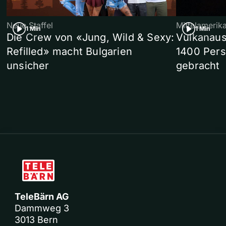
Neue Staffel
Mittelamerik
1 Min
1 Min
Die Crew von «Jung, Wild & Sexy:
Vulkanaus
Refilled» macht Bulgarien
1400 Pers
unsicher
gebracht
TeleBärn AG
Dammweg 3
3013 Bern