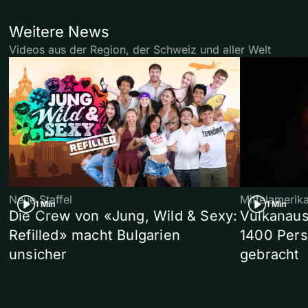
Weitere News
Videos aus der Region, der Schweiz und aller Welt
Neue Staffel
Mittelamerik
1 Min
1 Min
Die Crew von «Jung, Wild & Sexy:
Vulkanaus
Refilled» macht Bulgarien
1400 Pers
unsicher
gebracht