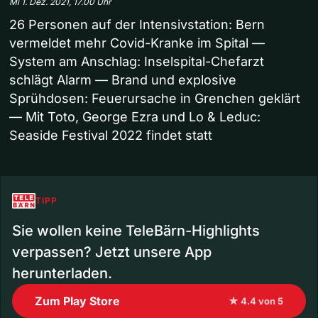
Mi 1. Dez. 2021, 17.00 Uhr
26 Personen auf der Intensivstation: Bern
vermeldet mehr Covid-Kranke im Spital —
System am Anschlag: Inselspital-Chefarzt
schlägt Alarm — Brand und explosive
Sprühdosen: Feuerursache in Grenchen geklärt
— Mit Toto, George Ezra und Lo & Leduc:
Seaside Festival 2022 findet statt
TIPP
Sie wollen keine TeleBärn-Highlights
verpassen? Jetzt unsere App
herunterladen.
Zum Play Store
★ 4.4 von 5