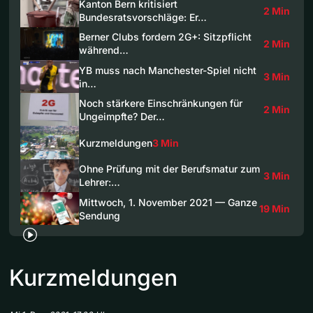
Kanton Bern kritisiert
2 Min
Bundesratsvorschläge: Er…
Berner Clubs fordern 2G+: Sitzpflicht
2 Min
während…
YB muss nach Manchester-Spiel nicht
3 Min
in…
Noch stärkere Einschränkungen für
2 Min
Ungeimpfte? Der…
Kurzmeldungen
3 Min
Ohne Prüfung mit der Berufsmatur zum
3 Min
Lehrer:…
Mittwoch, 1. November 2021 — Ganze
19 Min
Sendung
Kurzmeldungen