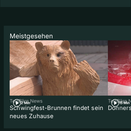
Meistgesehen
TeleBärn News
TeleBärn 
2 Min
15 Min
Schwingfest-Brunnen findet sein
Donners
neues Zuhause