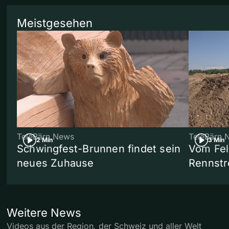
Meistgesehen
TeleBärn News
TeleBärn 
2 Min
3 Min
Schwingfest-Brunnen findet sein
Vom Fel
neues Zuhause
Rennstr
Weitere News
Videos aus der Region, der Schweiz und aller Welt