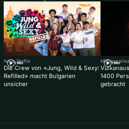
Neue Staffel
Mittelamerik
1 Min
1 Min
Die Crew von «Jung, Wild & Sexy:
Vulkanaus
Refilled» macht Bulgarien
1400 Pers
unsicher
gebracht