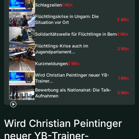
Schlagzeilen
1 Min
Flüchtlingskrise in Ungarn: Die
2 Min
Situation vor Ort
Solidaritätswelle für Flüchtlinge in Bern
4 Min
Flüchtlings-Krise auch im
3 Min
Jugendparlament…
Kurzmeldungen
2 Min
Wird Christian Peintinger neuer YB-
1 Min
Trainer…
Bewerbung als Nationalrat: Die Talk-
3 Min
Aufnahmen
Wird Christian Peintinger
neuer YB-Trainer-