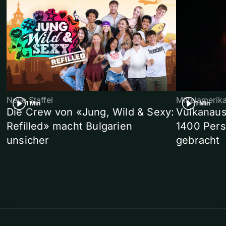
Neue Staffel
Mittelamerik
1 Min
1 Min
Die Crew von «Jung, Wild & Sexy:
Vulkanaus
Refilled» macht Bulgarien
1400 Pers
unsicher
gebracht