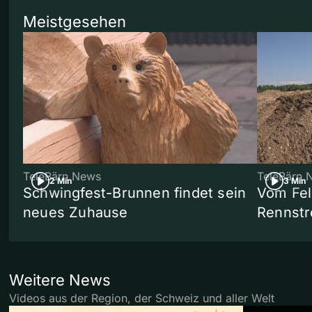
Meistgesehen
TeleBärn News
TeleBärn 
2 Min
3 Min
Schwingfest-Brunnen findet sein
Vom Fel
neues Zuhause
Rennstr
Weitere News
Videos aus der Region, der Schweiz und aller Welt