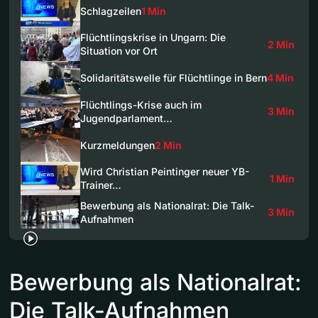
Schlagzeilen
1 Min
Flüchtlingskrise in Ungarn: Die
2 Min
Situation vor Ort
Solidaritätswelle für Flüchtlinge in Bern
4 Min
Flüchtlings-Krise auch im
3 Min
Jugendparlament…
Kurzmeldungen
2 Min
Wird Christian Peintinger neuer YB-
1 Min
Trainer…
Bewerbung als Nationalrat: Die Talk-
3 Min
Aufnahmen
Bewerbung als Nationalrat:
Die Talk-Aufnahmen