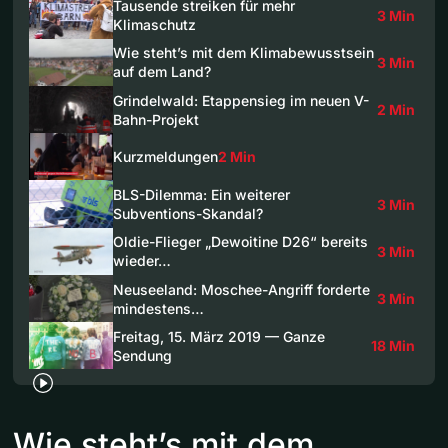
Tausende streiken für mehr
3 Min
Klimaschutz
Wie steht’s mit dem Klimabewusstsein
3 Min
auf dem Land?
Grindelwald: Etappensieg im neuen V-
2 Min
Bahn-Projekt
Kurzmeldungen
2 Min
BLS-Dilemma: Ein weiterer
3 Min
Subventions-Skandal?
Oldie-Flieger „Dewoitine D26“ bereits
3 Min
wieder…
Neuseeland: Moschee-Angriff forderte
3 Min
mindestens…
Freitag, 15. März 2019 — Ganze
18 Min
Sendung
Wie steht’s mit dem