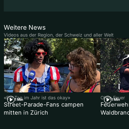
Weitere News
Videos aus der Region, der Schweiz und aller Welt
«Ein Tag im Jahr ist das okay»
Ohne Feuer
1 Min
1 Min
Street-Parade-Fans campen
Feuerwehr 
mitten in Zürich
Waldbrand