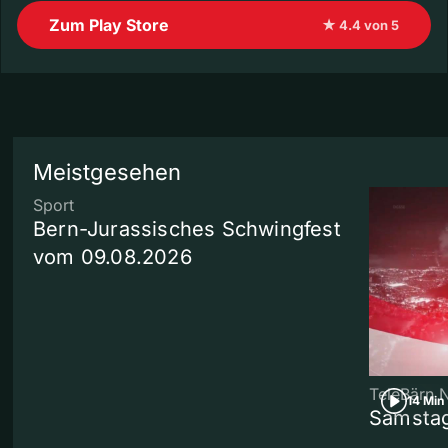
Zum Play Store
★ 4.4 von 5
Meistgesehen
Sport
Bern-Jurassisches Schwingfest
vom 09.08.2026
TeleBärn 
14 Min
Samstag