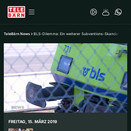
TeleBärn News
BLS-Dilemma: Ein weiterer Subventions-Skandal?
FREITAG, 15. MÄRZ 2019