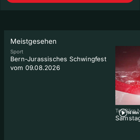
Meistgesehen
Sport
Bern-Jurassisches Schwingfest
vom 09.08.2026
TeleBärn 
14 Min
Samstag