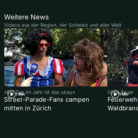
Weitere News
Videos aus der Region, der Schweiz und aller Welt
«Ein Tag im Jahr ist das okay»
Ohne Feuer
1 Min
1 Min
Street-Parade-Fans campen
Feuerwehr 
mitten in Zürich
Waldbrand