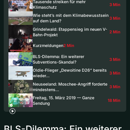
Tausende streiken für mehr
3 Min
Klimaschutz
Wie steht’s mit dem Klimabewusstsein
3 Min
auf dem Land?
Grindelwald: Etappensieg im neuen V-
2 Min
Bahn-Projekt
Kurzmeldungen
2 Min
BLS-Dilemma: Ein weiterer
3 Min
Subventions-Skandal?
Oldie-Flieger „Dewoitine D26“ bereits
3 Min
wieder…
Neuseeland: Moschee-Angriff forderte
3 Min
mindestens…
Freitag, 15. März 2019 — Ganze
18 Min
Sendung
BLS-Dilemma: Ein weiterer