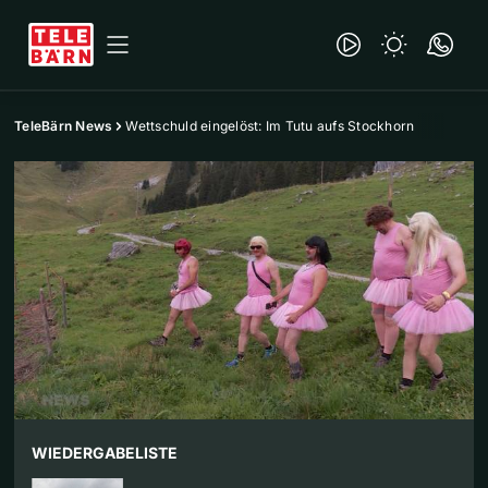
TeleBärn News
Wettschuld eingelöst: Im Tutu aufs Stockhorn
WIEDERGABELISTE