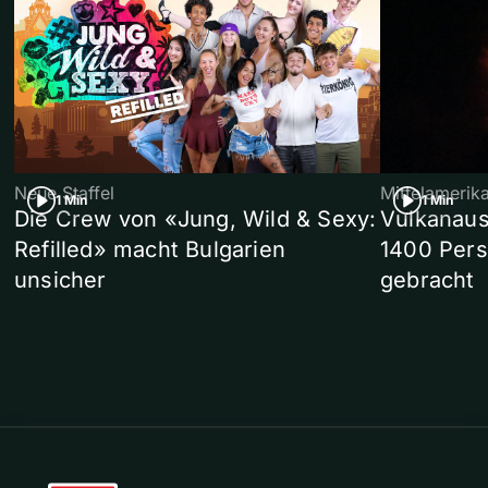
Neue Staffel
Mittelamerik
1 Min
1 Min
Die Crew von «Jung, Wild & Sexy:
Vulkanaus
Refilled» macht Bulgarien
1400 Pers
unsicher
gebracht