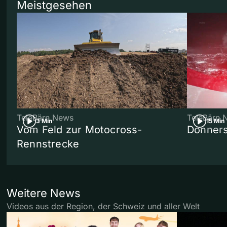
Meistgesehen
TeleBärn News
TeleBärn 
3 Min
15 Min
Vom Feld zur Motocross-
Donners
Rennstrecke
Weitere News
Videos aus der Region, der Schweiz und aller Welt