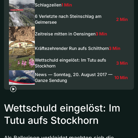
Schlagzeilen
1 Min
6 Verletzte nach Steinschlag am
2 Min
Gelmersee
Zeitreise mitten in Oensingen
3 Min
Kräftezehrender Run aufs Schilthorn
3 Min
Wettschuld eingelöst: Im Tutu aufs
3 Min
Stockhorn
News — Sonntag, 20. August 2017 —
10 Min
Ganze Sendung
Wettschuld eingelöst: Im
Tutu aufs Stockhorn
Als Ballerinen verkleidet machten sich die