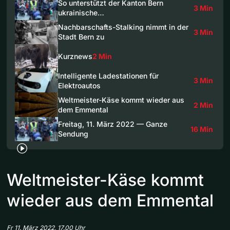
So unterstützt der Kanton Bern
3 Min
ukrainische…
Nachbarschafts-Stalking nimmt in der
3 Min
Stadt Bern zu
Kurznews
2 Min
Intelligente Ladestationen für
3 Min
Elektroautos
Weltmeister-Käse kommt wieder aus
2 Min
dem Emmental
Freitag, 11. März 2022 — Ganze
16 Min
Sendung
Weltmeister-Käse kommt
wieder aus dem Emmental
Fr 11. März 2022, 17.00 Uhr