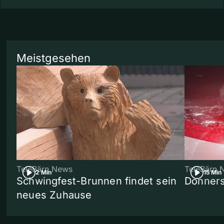
Meistgesehen
TeleBärn News
TeleBärn 
2 Min
15 Min
Schwingfest-Brunnen findet sein
Donners
neues Zuhause