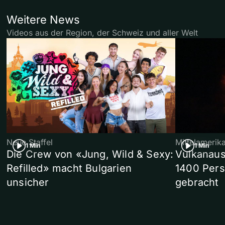
Weitere News
Videos aus der Region, der Schweiz und aller Welt
Neue Staffel
Mittelamerik
1 Min
1 Min
Die Crew von «Jung, Wild & Sexy:
Vulkanaus
Refilled» macht Bulgarien
1400 Pers
unsicher
gebracht