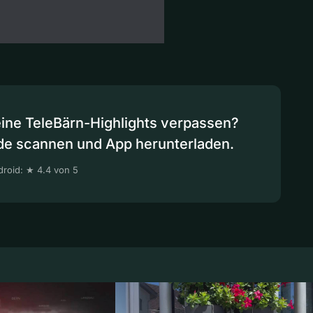
eine TeleBärn-Highlights verpassen?
de scannen und App herunterladen.
roid: ★ 4.4 von 5