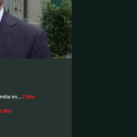
milie im…
2 Min
3 Min