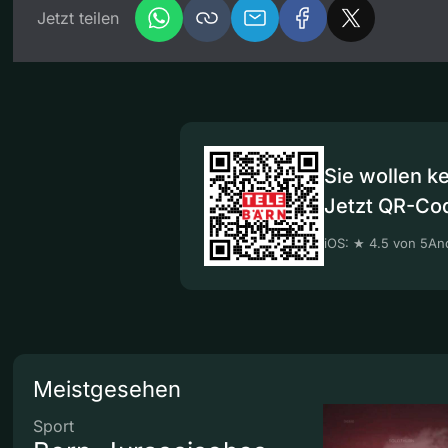
Jetzt teilen
Sie wollen k
Jetzt QR-Co
iOS: ★ 4.5 von 5
And
Meistgesehen
Sport