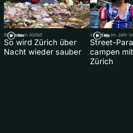
90 Tonnen Abfall
«Ein Tag im Jahr i
1 Min
1 Min
So wird Zürich über
Street-Par
Nacht wieder sauber
campen mit
Zürich