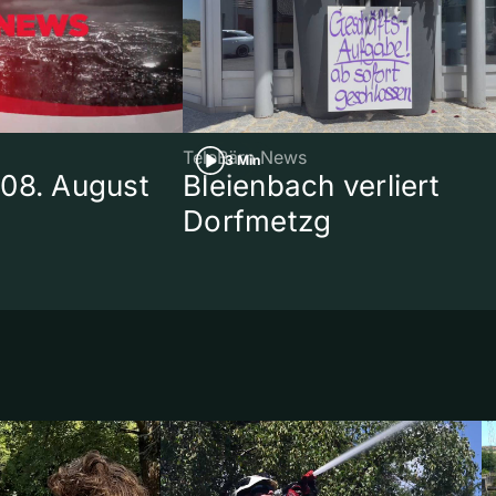
TeleBärn News
3 Min
08. August
Bleienbach verliert
Dorfmetzg