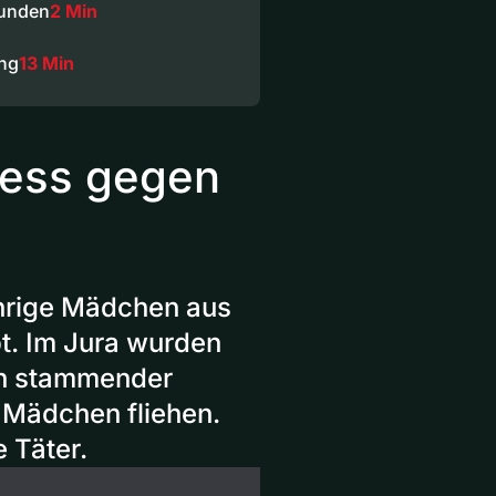
funden
2 Min
ng
13 Min
zess gegen
a
hrige Mädchen aus
t. Im Jura wurden
an stammender
 Mädchen fliehen.
 Täter.