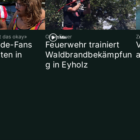
st das okay»
Ohne Feuer
Z
1 Min
ade-Fans
Feuerwehr trainiert
ten in
Waldbrandbekämpfun
a
g in Eyholz