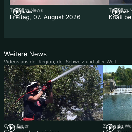
TeleBärn News
TeleBärn 
14 Min
3 Min
Freitag, 07. August 2026
Knall b
Weitere News
Videos aus der Region, der Schweiz und aller Welt
Ohne Feuer
Zu wenig Wa
1 Min
2 Min