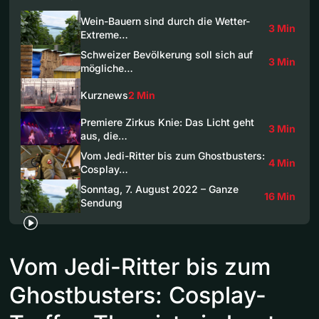
Wein-Bauern sind durch die Wetter-
3 Min
Extreme…
Schweizer Bevölkerung soll sich auf
3 Min
mögliche…
Kurznews
2 Min
Premiere Zirkus Knie: Das Licht geht
3 Min
aus, die…
Vom Jedi-Ritter bis zum Ghostbusters:
4 Min
Cosplay…
Sonntag, 7. August 2022 – Ganze
16 Min
Sendung
Vom Jedi-Ritter bis zum
Ghostbusters: Cosplay-